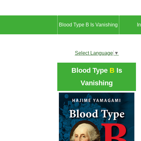
Blood Type B Is Vanishing
I
Select Language
▼
Blood Type
B
Is
Vanishing