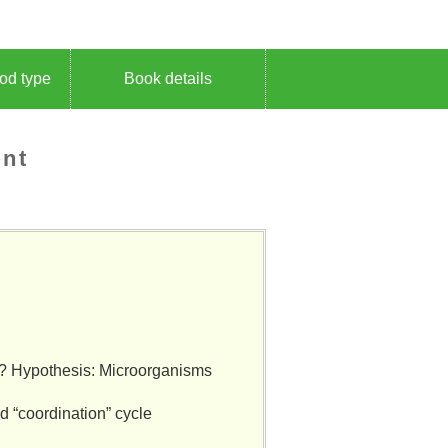
ood type
Book details
ent
e? Hypothesis: Microorganisms
d “coordination” cycle