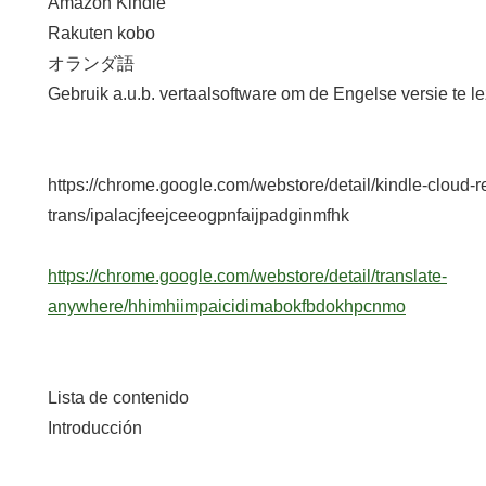
Amazon Kindle
Rakuten kobo
オランダ語
Gebruik a.u.b. vertaalsoftware om de Engelse versie te l
https://chrome.google.com/webstore/detail/kindle-cloud-r
trans/ipalacjfeejceeogpnfaijpadginmfhk
https://chrome.google.com/webstore/detail/translate-
anywhere/hhimhiimpaicidimabokfbdokhpcnmo
Lista de contenido
Introducción