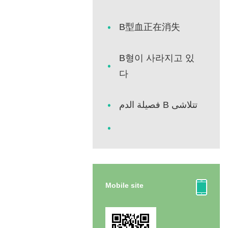
B型血正在消失
B형이 사라지고 있
다
فصيلة الدم B تتلاشى
Mobile site