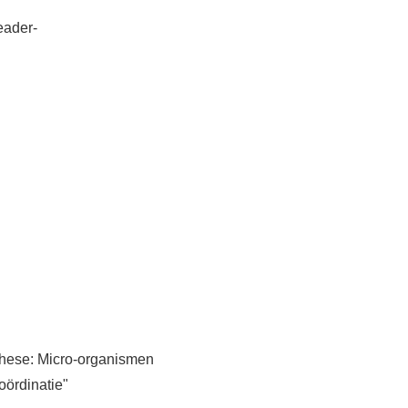
eader-
these: Micro-organismen
oördinatie"