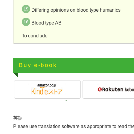
Differing opinions on blood type humanics
Blood type AB
To conclude
Buy e-book
英語
Please use translation software as appropriate to read th