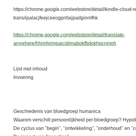
https://chrome.google.com/webstore/detail/kindle-cloud-r
trans/ipalacjfeejceeogpnfaijpadginmfhk
https://chrome.google.com/webstore/detail/translate-
anywhere/hhimhiimpaicidimabokfbdokhpcnmoh
Lijst met inhoud
Invoering
Geschiedenis van bloedgroep humanica
Waarom verschilt persoonlijkheid per bloedgroep? Hypo
De cyclus van "begin", "ontwikkeling", "onderhoud" en "c